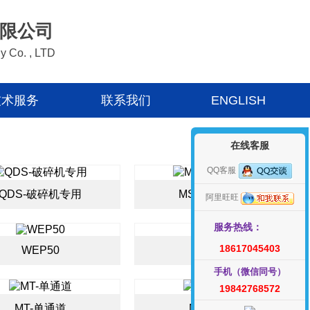
限公司
y Co. , LTD
技术服务
联系我们
ENGLISH
在线客服
QQ客服
QDS-破碎机专用
MS防爆定制型
阿里旺旺
服务热线：
18617045403
WEP50
WS19
手机（微信同号）
19842768572
MT-单通道
MT-双通道