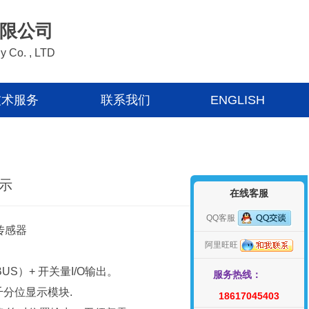
限公司
y Co. , LTD
技术服务
联系我们
ENGLISH
显示
在线客服
QQ客服
传感器
阿里旺旺
BUS）+ 开关量I/O输出。
服务热线：
千分位显示模块.
18617045403