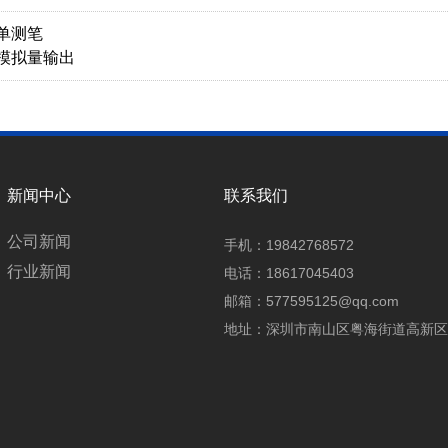
-单测笔
-模拟量输出
新闻中心
联系我们
公司新闻
手机：19842768572
行业新闻
电话：18617045403
邮箱：577595125@qq.com
地址：深圳市南山区粤海街道高新区